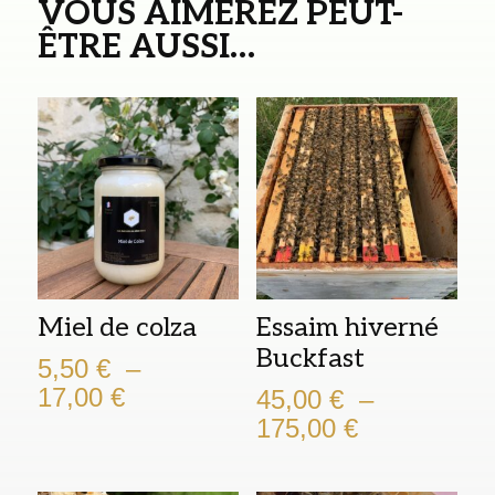
VOUS AIMEREZ PEUT-
ÊTRE AUSSI…
Miel de colza
Essaim hiverné
Buckfast
5,50
€
–
Plage
17,00
€
45,00
€
–
de
Plage
175,00
€
prix :
de
5,50 €
prix :