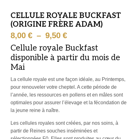
CELLULE ROYALE BUCKFAST
(ORIGINE FRÈRE ADAM)
Plage
8,00
€
–
9,50
€
de
Cellule royale Buckfast
prix :
disponible à partir du mois de
8,00 €
Mai
à
9,50 €
La cellule royale est une façon idéale, au Printemps,
pour renouveler votre cheptel. A cette période de
l’année, les ressources en pollens et en mâles sont
optimales pour assurer l’élevage et la fécondation de
la jeune reine à naître.
Les cellules royales sont créées, par nos soins, à
partir de Reines souches inséminées et
sélectionnées F0. Elles sont produites au cœur du