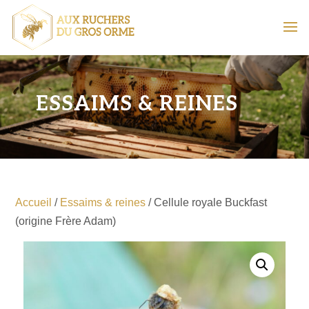
ESSAIMS & REINES
Accueil
/
Essaims & reines
/ Cellule royale Buckfast
(origine Frère Adam)