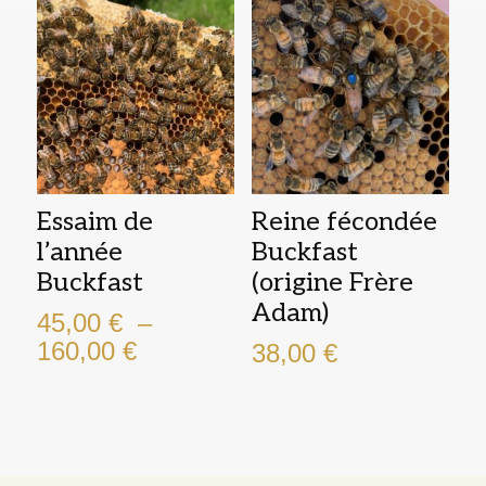
à
45,00 €
17,00 €
à
175,00 €
Essaim de
Reine fécondée
l’année
Buckfast
Buckfast
(origine Frère
Adam)
45,00
€
–
Plage
160,00
€
38,00
€
de
prix :
45,00 €
à