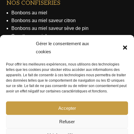
NOS CONFISERIES
Bonbons au miel
Bonbons au miel saveur citron
Bonbons au miel saveur sève de pin
Sucettes au miel
Gérer le consentement aux
Nougats traditionnels aux amandes et pistaches
cookies
ESSAIMS & REINES
Pour offrir les meilleures expériences, nous utilisons des technologies
telles que les cookies pour stocker et/ou accéder aux informations des
Reine fécondée (F1) Buckfast, origine Frère Adam
appareils. Le fait de consentir à ces technologies nous permettra de traiter
des données telles que le comportement de navigation ou les ID uniques
Cellule royale Buckfast, origine Frère Adam
sur ce site. Le fait de ne pas consentir ou de retirer son consentement peut
Essaim de l’année Buckfast
avoir un effet négatif sur certaines caractéristiques et fonctions.
Essaim hiverné Buckfast
Accepter
Refuser
© Aux Ruchers du Gros Orme –
Mentions Légales
–