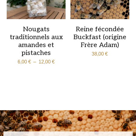
Nougats
Reine fécondée
traditionnels aux
Buckfast (origine
amandes et
Frère Adam)
pistaches
38,00
€
Plage
6,00
€
–
12,00
€
de
prix :
6,00 €
à
12,00 €