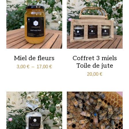
Miel de fleurs
Coffret 3 miels
Toile de jute
Plage
3,00
€
–
17,00
€
de
20,00
€
prix :
3,00 €
à
17,00 €