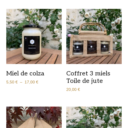
prix :
prix :
3,00 €
3,00 €
à
à
17,00 €
16,00 €
Miel de colza
Coffret 3 miels
Toile de jute
Plage
5,50
€
–
17,00
€
de
20,00
€
prix :
5,50 €
à
17,00 €